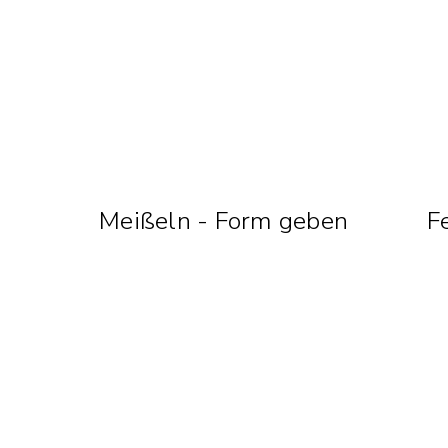
n
Meißeln - Form geben
F