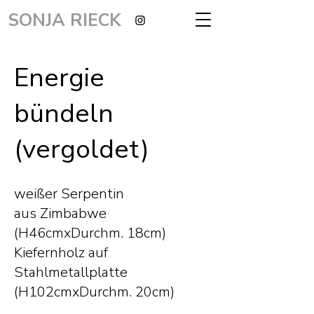
SONJA RIECK
Energie
bündeln
(vergoldet)
weißer Serpentin
aus Zimbabwe
(H46cmxDurchm. 18cm)
Kiefernholz auf
Stahlmetallplatte
(H102cmxDurchm. 20cm)